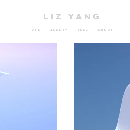
LIZ YANG
vfx
beauty
reel
ABOUT